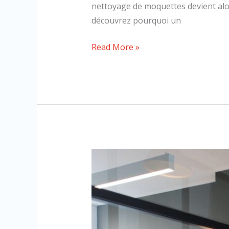
nettoyage de moquettes devient alor
découvrez pourquoi un
Read More »
Entretien
des
locaux
professionnels
:
pourquoi