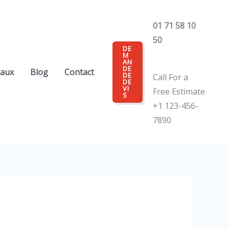
01 71 58 10
50
DE
M
AN
DE
eaux
Blog
Contact
DE
Call For a
DE
VI
Free Estimate
S
+1 123-456-
7890