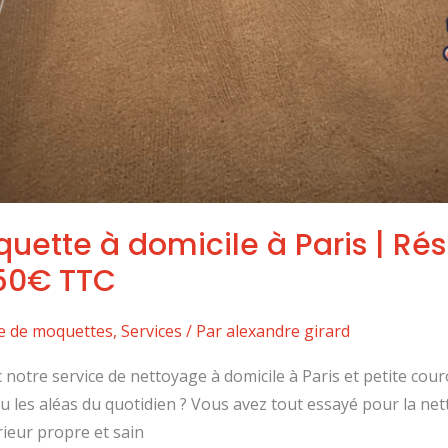
ette à domicile à Paris | Rés
50€ TTC
e de moquettes
,
Services
/ Par
alexandre girard
notre service de nettoyage à domicile à Paris et petite cou
les aléas du quotidien ? Vous avez tout essayé pour la net
rieur propre et sain