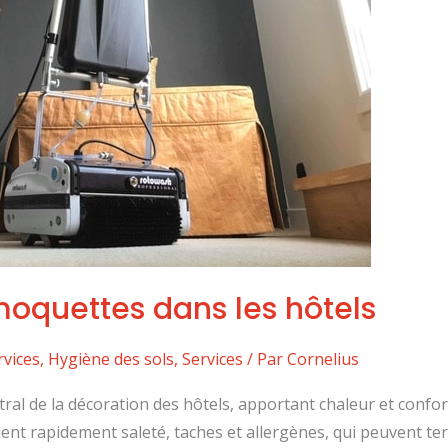
oquettes dans les hôtels
rvices
,
Hygiène des sols
,
Services
/ Par
Cornelius
ral de la décoration des hôtels, apportant chaleur et conf
nt rapidement saleté, taches et allergènes, qui peuvent tern