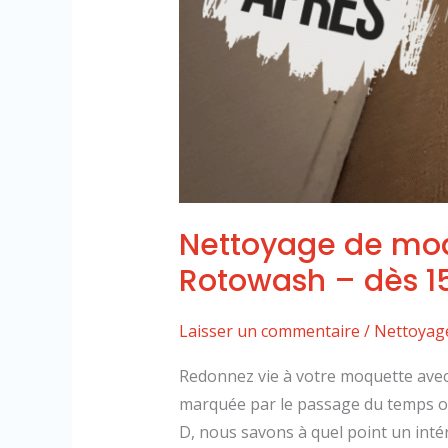
Nettoyage de moqu
Rotowash – dès 1
Laisser un commentaire
/
Nettoyag
Redonnez vie à votre moquette avec 
marquée par le passage du temps ou 
D, nous savons à quel point un inté