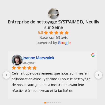
Entreprise de nettoyage SYST'AIME D, Neuilly
sur Seine
5.0
Basé sur 63 avis
powered by
G
o
o
g
l
e
Joanne Marszalek
f
last year
2
Cela fait quelques années que nous sommes en 
J’ai fait
collaboration avec Syst'aime D pour le nettoyage 
réactif,
de nos locaux. Je tiens à mettre en avant leur 
rapideme
réactivité à haut niveau et la facilité de 
moquett
communiquer sur les différentes prestations. 
Ayant changé de locaux, nous avons continuer à 