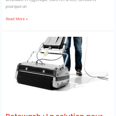
pourquoi un
Read More »
Rotowash
:
La
solution
pour
éliminer
les
acariens