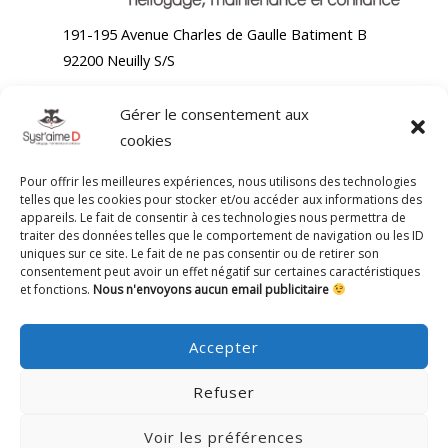
191-195 Avenue Charles de Gaulle Batiment B
92200 Neuilly S/S
Gérer le consentement aux
Accueil
cookies
Nettoyage bureaux
Nettoyage moquette
Pour offrir les meilleures expériences, nous utilisons des technologies
Nettoyage chaises de bureaux
telles que les cookies pour stocker et/ou accéder aux informations des
appareils. Le fait de consentir à ces technologies nous permettra de
Blog
traiter des données telles que le comportement de navigation ou les ID
Contact
uniques sur ce site. Le fait de ne pas consentir ou de retirer son
consentement peut avoir un effet négatif sur certaines caractéristiques
191-195 Avenue Charles de Gaulle Batiment B 92200
et fonctions.
Nous n'envoyons aucun email publicitaire
Neuilly Sur Seine
01 71 58 10 50
Accepter
contact@systaimed.fr
Refuser
Voir les préférences
Copyright © 2026 SYSTAIME D NETTOYAGE | Créer par
L'agence