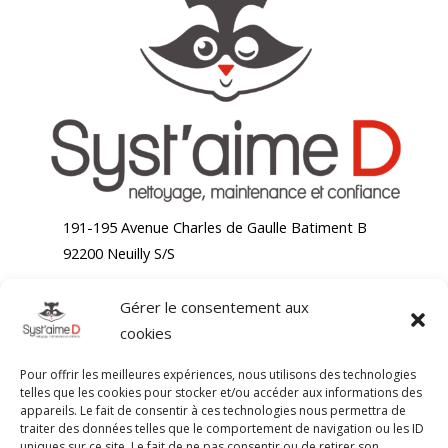
191-195 Avenue Charles de Gaulle Batiment B
92200 Neuilly S/S
Gérer le consentement aux
Accueil
cookies
Nettoyage bureaux
Nettoyage moquette
Pour offrir les meilleures expériences, nous utilisons des technologies
Nettoyage chaises de bureaux
telles que les cookies pour stocker et/ou accéder aux informations des
appareils. Le fait de consentir à ces technologies nous permettra de
Blog
traiter des données telles que le comportement de navigation ou les ID
Contact
uniques sur ce site. Le fait de ne pas consentir ou de retirer son