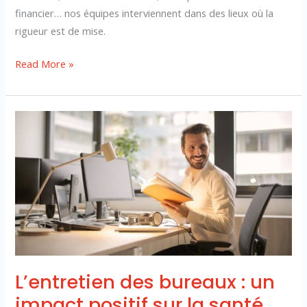
financier… nos équipes interviennent dans des lieux où la
rigueur est de mise.
Read More »
L’entretien
des
bureaux
:
un
impact
positif
sur
la
L’entretien des bureaux : un
santé
mentale
impact positif sur la santé