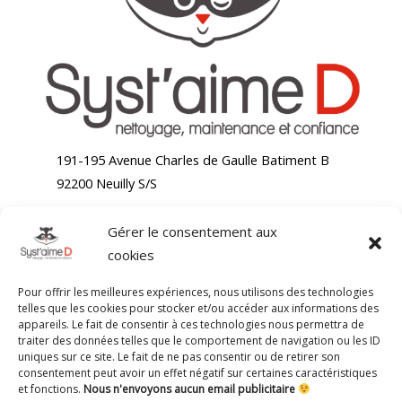
191-195 Avenue Charles de Gaulle Batiment B
92200 Neuilly S/S
Gérer le consentement aux
Accueil
cookies
Nettoyage bureaux
Nettoyage moquette
Pour offrir les meilleures expériences, nous utilisons des technologies
Nettoyage chaises de bureaux
telles que les cookies pour stocker et/ou accéder aux informations des
appareils. Le fait de consentir à ces technologies nous permettra de
Blog
traiter des données telles que le comportement de navigation ou les ID
Contact
uniques sur ce site. Le fait de ne pas consentir ou de retirer son
consentement peut avoir un effet négatif sur certaines caractéristiques
191-195 Avenue Charles de Gaulle Batiment B 92200
et fonctions.
Nous n'envoyons aucun email publicitaire